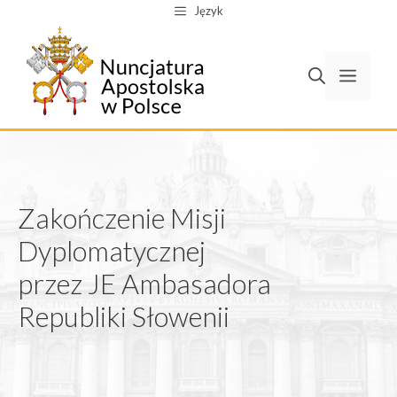
Przejdź
Język
do
treści
Men
Zakończenie Misji
Dyplomatycznej
przez JE Ambasadora
Republiki Słowenii