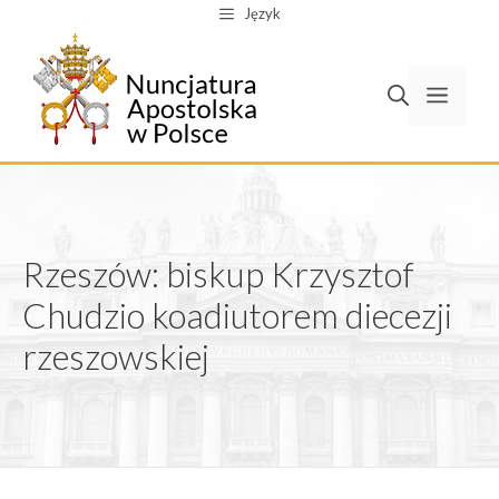
Przejdź
Język
do
treści
Men
Rzeszów: biskup Krzysztof
Chudzio koadiutorem diecezji
rzeszowskiej