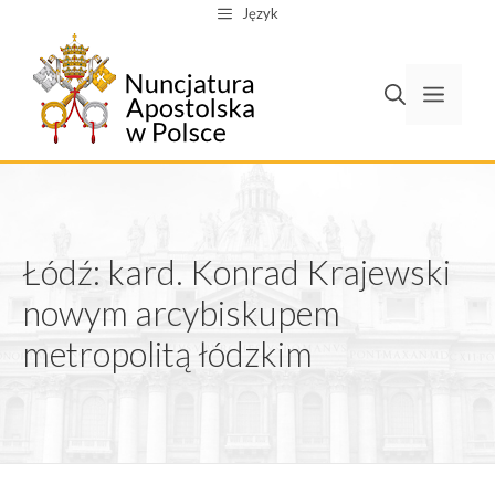
Przejdź
Język
do
treści
Men
Łódź: kard. Konrad Krajewski
nowym arcybiskupem
metropolitą łódzkim