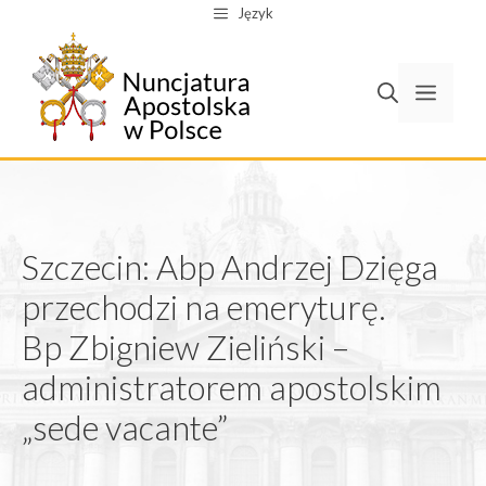
Przejdź
Język
do
treści
Men
Szczecin: Abp Andrzej Dzięga
przechodzi na emeryturę.
Bp Zbigniew Zieliński –
administratorem apostolskim
„sede vacante”