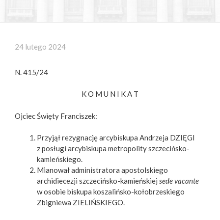
24 lutego 2024
N. 415/24
K O M U N I K A T
Ojciec Święty Franciszek:
Przyjął rezygnację arcybiskupa Andrzeja DZIĘGI
z posługi arcybiskupa metropolity szczecińsko-
kamieńskiego.
Mianował administratora apostolskiego
archidiecezji szczecińsko-kamieńskiej
sede vacante
w osobie biskupa koszalińsko-kołobrzeskiego
Zbigniewa ZIELIŃSKIEGO.