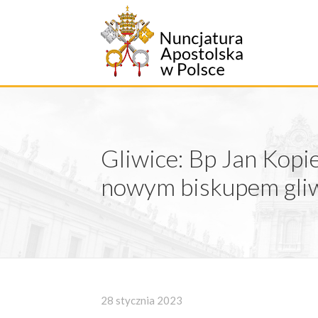
Przejdź
do
treści
Gliwice: Bp Jan Kopi
nowym biskupem gli
28 stycznia 2023