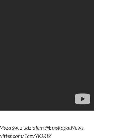
Msza św. z udziałem
@EpiskopatNews
,
twitter.com/1czyYlQRtZ