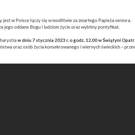
jest w Polsce łączy się w modlitwie za zmarłego Papieża seniora.
za jego oddane Bogu i ludziom życie oraz wybitny pontyfikat.
charystia
w dniu 7 stycznia 2023 r. o godz. 12.00 w Świątyni Opa
eństwa oraz osób życia konsekrowanego i wiernych świeckich – prze