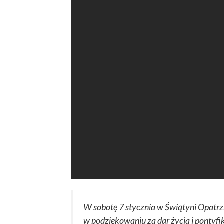
W sobotę 7 stycznia w Świątyni Opatrz
w podziękowaniu za dar życia i pontyf