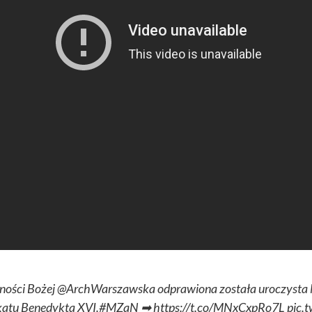
ności Bożej
@ArchWarszawska
odprawiona została uroczysta 
ikatu Benedykta XVI.
#MZaN
➡
https://t.co/MNxCxpRo7L
pic.