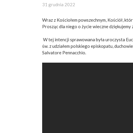
31 grudnia 2022
Wraz z Kościołem powszechnym, Kościół, który 
Prosząc dla niego o życie wieczne dziękujemy 
W tej intencji sprawowana była uroczysta Eu
św. z udziałem polskiego episkopatu, duchowi
Salvatore Pennacchio.