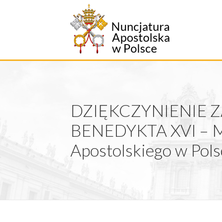
Przejdź
do
treści
DZIĘKCZYNIENIE Z
BENEDYKTA XVI – Ms
Apostolskiego w Pols