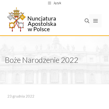
Przejdź
Język
do
treści
Men
Boże Narodzenie 2022
23 grudnia 2022