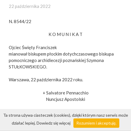
22 października 2022
N. 8544/22
K O M U N I K A T
Ojciec Święty Franciszek
mianował biskupem płockim dotychczasowego biskupa
pomocniczego archidiecezji poznańskiej Szymona
STUŁKOWSKIEGO.
Warszawa, 22 października 2022 roku.
+ Salvatore Pennacchio
Nuncjusz Apostolski
Ta strona używa ciasteczek (cookies), dzięki którym nasz serwis może
© 2026 Nuncjatura Apostolska w Polsce
działać lepiej.
Dowiedz się więcej
Rozumiem i akceptuję.