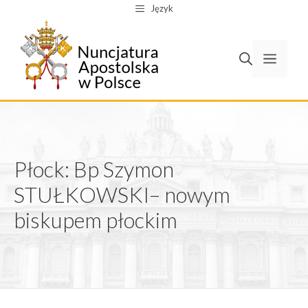
Przejdź
Język
do
treści
Men
Płock: Bp Szymon
STUŁKOWSKI– nowym
biskupem płockim