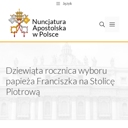
Przejdź
Język
do
treści
Men
Dziewiąta rocznica wyboru
papieża Franciszka na Stolicę
Piotrową