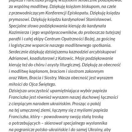
za wspólną modlitwę. Dziękuję księżom biskupom, na czele
z przewodniczącym Konferencji Episkopatu. Dziękuję księdzu
prymasowi. Dziękuję księdzu kardynałowi Stanisławowi.
Specjalne słowo podziękowania kieruję do kardynała
Kazimierza i jego współpracowników, do proboszcza tutejszej
parafii i całej ekipy Centrum Opatrzności Bożej, za gościnę
i logistyczne wsparcie naszego modlitewnego spotkania.
Serdecznie dziękuję dzisiejszemu kaznodziei arcybiskupowi
Adrianowi, koadiutorowi z Katowic. Moje podziękowanie
kieruję też do chóru i asysty liturgicznej. Dziękuję za obecność
i modlitwę kapłanom, braciom i siostrom zakonnym
oraz Wam, Bracia i Siostry. Wasza obecność jest wyrazem
miłości do Ojca Świętego.
Dzisiejsza uroczystość upamiętniająca wybór papieża
Franciszka jest również wyrazem naszej duchowej łączności
z cierpiącym narodem ukraińskim. Prosząc o pokój
na tej umęczonej ziemi, łączymy się z myślami papieża
Franciszka, który – powodowany swoją stałą troską
o potrzebujących – skierował specjalnego wysłannika
na pogranicze polsko-ukraińskie i do samej Ukrainy, aby