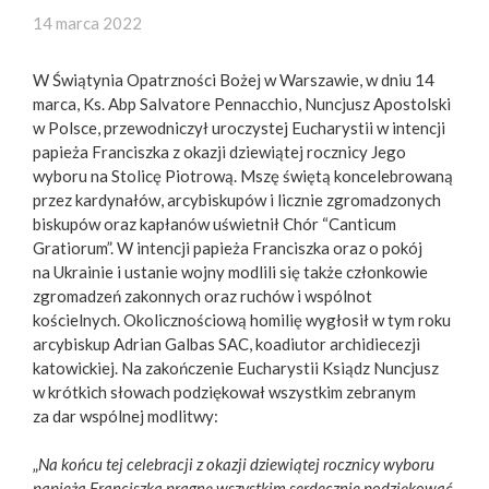
14 marca 2022
W Świątynia Opatrzności Bożej w Warszawie, w dniu 14
marca, Ks. Abp Salvatore Pennacchio, Nuncjusz Apostolski
w Polsce, przewodniczył uroczystej Eucharystii w intencji
papieża Franciszka z okazji dziewiątej rocznicy Jego
wyboru na Stolicę Piotrową. Mszę świętą koncelebrowaną
przez kardynałów, arcybiskupów i licznie zgromadzonych
biskupów oraz kapłanów uświetnił Chór “Canticum
Gratiorum”. W intencji papieża Franciszka oraz o pokój
na Ukrainie i ustanie wojny modlili się także członkowie
zgromadzeń zakonnych oraz ruchów i wspólnot
kościelnych. Okolicznościową homilię wygłosił w tym roku
arcybiskup Adrian Galbas SAC, koadiutor archidiecezji
katowickiej. Na zakończenie Eucharystii Ksiądz Nuncjusz
w krótkich słowach podziękował wszystkim zebranym
za dar wspólnej modlitwy:
„
Na końcu tej celebracji z okazji dziewiątej rocznicy wyboru
papieża Franciszka pragnę wszystkim serdecznie podziękować