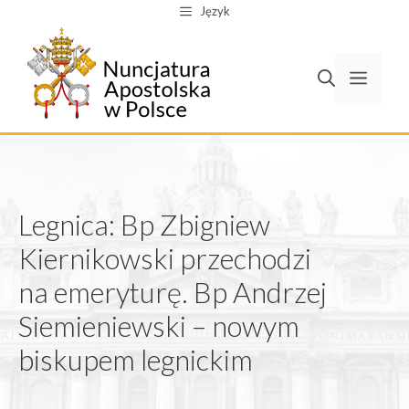
Przejdź
Język
do
treści
Men
Legnica: Bp Zbigniew
Kiernikowski przechodzi
na emeryturę. Bp Andrzej
Siemieniewski – nowym
biskupem legnickim