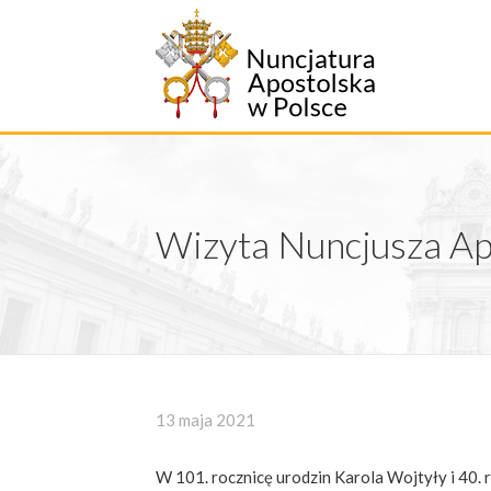
Przejdź
do
treści
Wizyta Nuncjusza Ap
13 maja 2021
W 101. rocznicę urodzin Karola Wojtyły i 40.