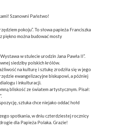
kami! Szanowni Państwo!
arzędziem pokoju”. To słowa papieża Franciszka
rzez piękno można budować mosty
Wystawa w stulecie urodzin Jana Pawła II”.
wnej siedziby polskich królów.
wość na kulturę i sztukę zrodziła się w jego
zędzie ewangelizacyjne biskupowi, a później
logu i inkulturacji.
mną bliskość ze światem artystycznym. Pisał:
.
spozycję, sztuka chce niejako oddać hołd
go spotkania, w dniu czterdziestej rocznicy
 drogie dla Papieża Polaka. Grazie!