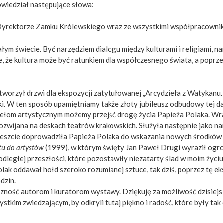
owiedział następujące słowa:
yrektorze Zamku Królewskiego wraz ze wszystkimi współpracowni
łym świecie. Być narzędziem dialogu między kulturami i religiami, n
zuje, że kultura może być ratunkiem dla współczesnego świata, a pop
worzył drzwi dla ekspozycji zatytułowanej „Arcydzieła z Watykanu. 
. W ten sposób upamiętniamy także złoty jubileusz odbudowy tej da
om artystycznym możemy przejść drogę życia Papieża Polaka. Wrażli
zwijana na deskach teatrów krakowskich. Służyła następnie jako nar
eszcie doprowadziła Papieża Polaka do wskazania nowych środków dia
tu do artystów
(1999), w którym święty Jan Paweł Drugi wyraził ogro
dległej przeszłości, które pozostawiły niezatarty ślad w moim życiu”
olak oddawał hołd szeroko rozumianej sztuce, tak dziś, poprzez tę ek
dzin.
ść autorom i kuratorom wystawy. Dziękuję za możliwość dzisiejsze
tkim zwiedzającym, by odkryli tutaj piękno i radość, które były tak