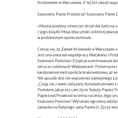
Królewskim w Warszawie. Z tej też okazji wyp
Szanowny Panie Premierze! Szanowny Panie D
«Muzea powinny otworzyć drzwi dla ludzi na ca
z jego książki Moja idea sztuki, w której uka
w podzielonym społeczeństwie.
Cieszę się, że Zamek Królewski w Warszawie ot
Jest ona owocem współpracy Watykanu i Polski
Szanowni Państwo! Dzięki prezentowanym dzieł
sercu w rodzinnych Wadowicach. Potem była ro
kardynałowi metropolicie krakowskiemu, aż wr
Nie sposób dziś nie wspomnieć pamiętnego
Lis
„Czuję się z wami związany doświadczeniami z o
Podobnie jak przez całe życie Święty Papież P
Papieżowi Polakowi w setną rocznicę Jego uro
Szanowni Państwo! Wyrażam ogromną wdzięczno
zamachu na Świętego Jana Pawła II. Życzę wszys