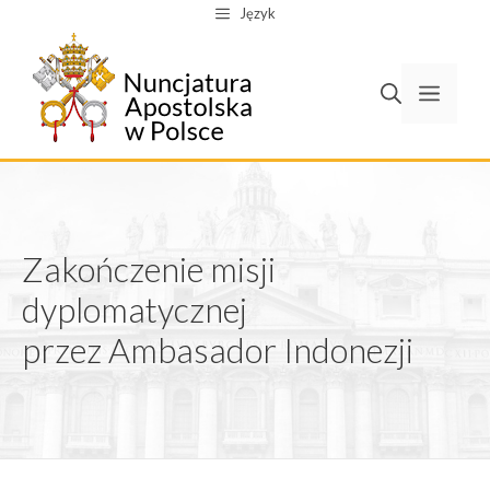
Przejdź
Język
do
treści
Men
Zakończenie misji
dyplomatycznej
przez Ambasador Indonezji