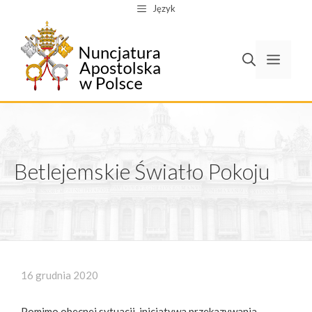
Przejdź
Język
do
treści
Men
Betlejemskie Światło Pokoju
16 grudnia 2020
Pomimo obecnej sytuacji, inicjatywa przekazywania