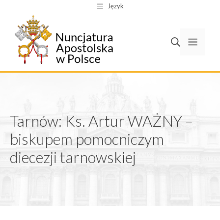
Przejdź
Język
do
treści
Men
Tarnów: Ks. Artur WAŻNY –
biskupem pomocniczym
diecezji tarnowskiej