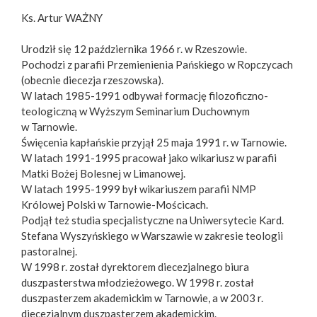
Ks. Artur WAŻNY
Urodził się 12 października 1966 r. w Rzeszowie.
Pochodzi z parafii Przemienienia Pańskiego w Ropczycach
(obecnie diecezja rzeszowska).
W latach 1985-1991 odbywał formację filozoficzno-
teologiczną w Wyższym Seminarium Duchownym
w Tarnowie.
Święcenia kapłańskie przyjął 25 maja 1991 r. w Tarnowie.
W latach 1991-1995 pracował jako wikariusz w parafii
Matki Bożej Bolesnej w Limanowej.
W latach 1995-1999 był wikariuszem parafii NMP
Królowej Polski w Tarnowie-Mościcach.
Podjął też studia specjalistyczne na Uniwersytecie Kard.
Stefana Wyszyńskiego w Warszawie w zakresie teologii
pastoralnej.
W 1998 r. został dyrektorem diecezjalnego biura
duszpasterstwa młodzieżowego. W 1998 r. został
duszpasterzem akademickim w Tarnowie, a w 2003 r.
diecezjalnym duszpasterzem akademickim.