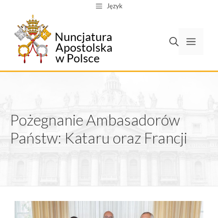
Przejdź
Język
do
treści
Men
Pożegnanie Ambasadorów
Państw: Kataru oraz Francji