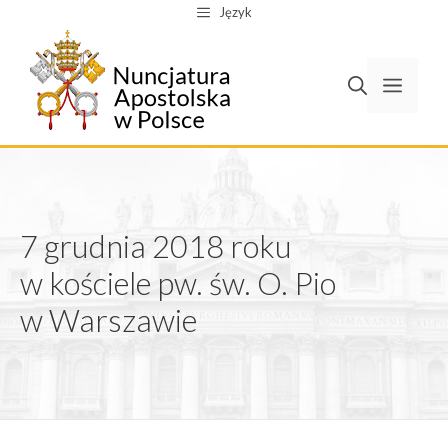
Przejdź
Język
do
treści
Men
7 grudnia 2018 roku
w kościele pw. św. O. Pio
w Warszawie