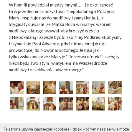
W homilii powiedział między innymi, „… że okoliczność
ta w przededniu uroczystości Niepokalanego Poczęcia
Maryi inspiruje nas do modlitwy i zamyślenia. (…)
Stygmatyk uważał, że Matka Boża winna być wzorem
modlitwy, dlatego wzywał, aby kroczyć w życiu
z Niepokalaną i zawsze być blisko Niej. Podkreślał, abyśmy
trzymali się Pani Adwentu, gdyż nie ma innej drogi
prowadzącej do Nowonarodzonego Jezusa jak
tylko wskazana przez Maryję ”. Te słowa ufności i zachęty
niech będą swoistym „wiatykiem” na Waszej drodze
modlitwy i oczekiwania adwentowego”.
Ta strona używa ciasteczek (cookies), dzięki którym nasz serwis może