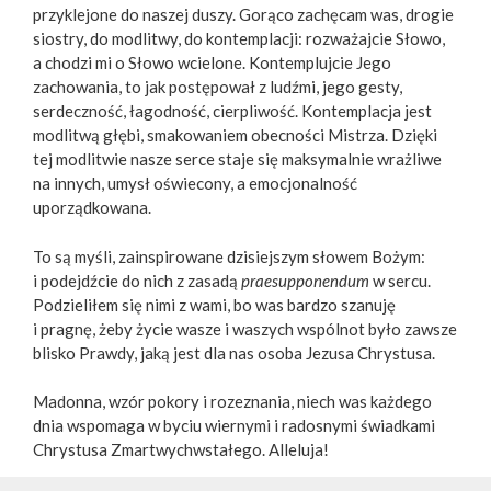
przyklejone do naszej duszy. Gorąco zachęcam was, drogie
siostry, do modlitwy, do kontemplacji: rozważajcie Słowo,
a chodzi mi o Słowo wcielone. Kontemplujcie Jego
zachowania, to jak postępował z ludźmi, jego gesty,
serdeczność, łagodność, cierpliwość. Kontemplacja jest
modlitwą głębi, smakowaniem obecności Mistrza. Dzięki
tej modlitwie nasze serce staje się maksymalnie wrażliwe
na innych, umysł oświecony, a emocjonalność
uporządkowana.
To są myśli, zainspirowane dzisiejszym słowem Bożym:
i podejdźcie do nich z zasadą
praesupponendum
w sercu.
Podzieliłem się nimi z wami, bo was bardzo szanuję
i pragnę, żeby życie wasze i waszych wspólnot było zawsze
blisko Prawdy, jaką jest dla nas osoba Jezusa Chrystusa.
Madonna, wzór pokory i rozeznania, niech was każdego
dnia wspomaga w byciu wiernymi i radosnymi świadkami
Chrystusa Zmartwychwstałego. Alleluja!