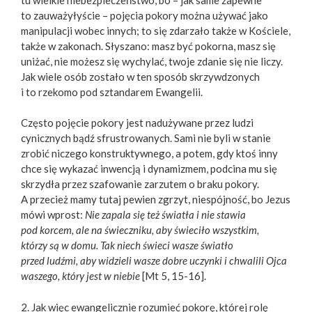
to zauważyłyście – pojęcia pokory można używać jako
manipulacji wobec innych; to się zdarzało także w Kościele,
także w zakonach. Słyszano: masz być pokorna, masz się
uniżać, nie możesz się wychylać, twoje zdanie się nie liczy.
Jak wiele osób zostało w ten sposób skrzywdzonych
i to rzekomo pod sztandarem Ewangelii.
Często pojęcie pokory jest nadużywane przez ludzi
cynicznych bądź sfrustrowanych. Sami nie byli w stanie
zrobić niczego konstruktywnego, a potem, gdy ktoś inny
chce się wykazać inwencją i dynamizmem, podcina mu się
skrzydła przez szafowanie zarzutem o braku pokory.
A przecież mamy tutaj pewien zgrzyt, niespójność, bo Jezus
mówi wprost:
Nie zapala się też światła i nie stawia
pod korcem, ale na świeczniku, aby świeciło wszystkim,
którzy są w domu. Tak niech świeci wasze światło
przed ludźmi, aby widzieli wasze dobre uczynki i chwalili Ojca
waszego, który jest w niebie
[Mt 5, 15-16].
2. Jak więc ewangelicznie rozumieć pokorę, której rolę