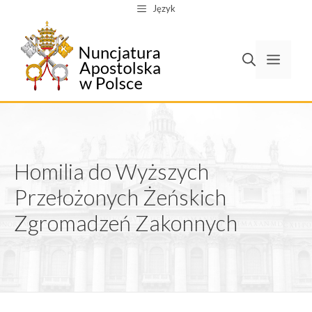
Przejdź
Język
do
treści
Men
Homilia do Wyższych
Przełożonych Żeńskich
Zgromadzeń Zakonnych