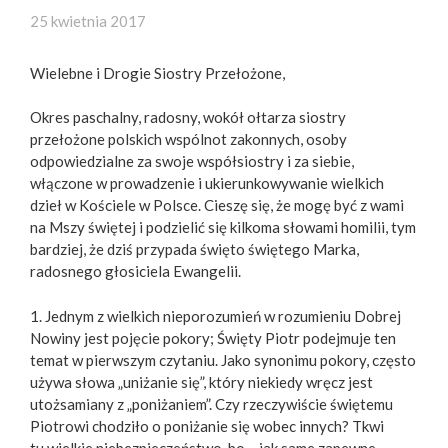
25 kwietnia 2017
Wielebne i Drogie Siostry Przełożone,
Okres paschalny, radosny, wokół ołtarza siostry
przełożone polskich wspólnot zakonnych, osoby
odpowiedzialne za swoje współsiostry i za siebie,
włączone w prowadzenie i ukierunkowywanie wielkich
dzieł w Kościele w Polsce. Cieszę się, że mogę być z wami
na Mszy świętej i podzielić się kilkoma słowami homilii, tym
bardziej, że dziś przypada święto świętego Marka,
radosnego głosiciela Ewangelii.
1. Jednym z wielkich nieporozumień w rozumieniu Dobrej
Nowiny jest pojęcie pokory; Święty Piotr podejmuje ten
temat w pierwszym czytaniu. Jako synonimu pokory, często
używa słowa „uniżanie się”, który niekiedy wręcz jest
utożsamiany z „poniżaniem”. Czy rzeczywiście świętemu
Piotrowi chodziło o poniżanie się wobec innych? Tkwi
tu wielkie niebezpieczeństwo, bo – jak same zapewne