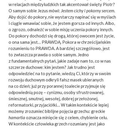
w relacjach międzyludzkich tak akcentował święty Piotr?
O samym sobie Jezus mówi:
Jestem cichy i pokorny sercem.
Aby dojść do pokory, nie wystarczy napinać się w myślach
i ciągle wmawiać sobie, że jestem gorsza od innych. Albo,
o zgrozo, odnaleźć w sobie misję uczenia pokory innych.
Do pokory dochodzi się drogą, której owocem jest życie,
o ona sama jest… PRAWDĄ. Pokora w chrześcijańskim
rozumieniu to PRAWDA. A bardziej szczegółowo, jest
to zwłaszcza prawda o sobie samym. Jedno
z fundamentalnych pytań, jakie zadaje nam to, co w nas
szczerze duchowe: kim jestem? Jak trudno jest
odpowiedzieć na to pytanie, wiedzą Ci, którzy w swoim
rozwoju duchowym odkryli fałsz masek ubieranych
na co dzień; już przy porannej toalecie przyjmuje się
odpowiednią pozę – cynizmu, osoby sfrustrowanej,
śmiesznej, smutnej, wesołej, dobrej przełożonej,
reformatorki, przyjaciółki… W takim kontekście lepiej
możemy zrozumieć biblijne pojęcia grzechu: greckie
hamartia
oznacza minięcie się z celem, chybienie celu.
W kontekście człowieka grzech rozumiany jest jako