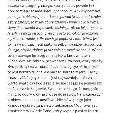
zasada świętego Ignacego, którą siostry pewnie też
dobrze znają: zasada
praesupponendum
:
Abyśmy bardziej
pomagali sobie wzajemnie i postępowali [w dobrem], trzeba
z góry założyć, że każdy dobry człowiek winien być bardziej
skory do ocalenia wypowiedzi bliźniego, niż do jej potępienia.
A jeśli nie może jej ocalić, niech spyta go, jak on ją rozumie;
a jeśli on rozumie ją źle, niech go poprawi z miłością; a jeśli
to nie wystarcza, niech szuka wszelkich środków stosownych
do tego, aby on, dobrze ją rozumiejąc, mógł się ocalić.
Widać
tutaj rozwagę Ignacego nie tylko w kierownictwie
duchowym, ale także w prowadzeniu zakonu, który założył.
Być
bardziej skorym obronić zdania drugiego niż je potępić
,
to jest bardzo trudne, ale bardzo, bardzo mądre. Każdy
z nas myśli, że jego zdanie jest najważniejsze. A czasami
warto zwątpić w swoje racje, bo nie raz już się pomyliłam;
może teraz też się mylę. Świadomość tego, że mogę się
mylić, to dobry krok na drodze do prawdy. Najważniejszym
krokiem jest jednak modlitwa. Nie mówię tego jako
kaznodziejski slogan, ale z przekonania. Modlitwa jest
stanięciem w świetle Pana, który wypala plastry fałszu