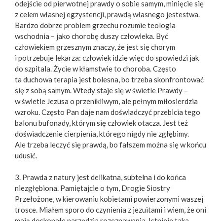
odejście od pierwotnej prawdy o sobie samym, minięcie się
z celem własnej egzystencji, prawdą własnego jestestwa.
Bardzo dobrze problem grzechu rozumie teologia
wschodnia – jako chorobę duszy człowieka. Być
człowiekiem grzesznym znaczy, że jest się chorym
i potrzebuje lekarza: człowiek idzie więc do spowiedzi jak
do szpitala. Życie w kłamstwie to choroba. Często
ta duchowa terapia jest bolesna, bo trzeba skonfrontować
się z sobą samym. Wtedy staje się w świetle Prawdy –
w świetle Jezusa o przenikliwym, ale pełnym miłosierdzia
wzroku. Często Pan daje nam doświadczyć przebicia tego
balonu bufonady, którym się człowiek otacza. Jest też
doświadczenie cierpienia, którego nigdy nie zgłębimy.
Ale trzeba leczyć się prawdą, bo fałszem można się w końcu
udusić.
3. Prawda z natury jest delikatna, subtelna i do końca
niezgłębiona. Pamiętajcie o tym, Drogie Siostry
Przełożone, w kierowaniu kobietami powierzonymi waszej
trosce. Miałem sporo do czynienia z jezuitami i wiem, że oni
mają doskonałe narzędzia rozeznawania. Istnieje taka